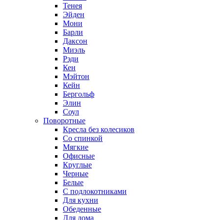
Тенея
Эйден
Мони
Барли
Даксон
Миэль
Рэди
Кен
Мэйтон
Кейн
Бергольф
Элин
Соул
Поворотные
Кресла без колесиков
Со спинкой
Мягкие
Офисные
Круглые
Черные
Белые
С подлокотниками
Для кухни
Обеденные
Для дома