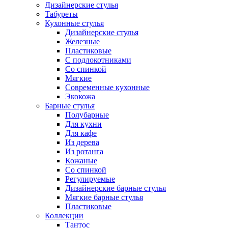
Дизайнерские стулья
Табуреты
Кухонные стулья
Дизайнерские стулья
Железные
Пластиковые
С подлокотниками
Со спинкой
Мягкие
Современные кухонные
Экокожа
Барные стулья
Полубарные
Для кухни
Для кафе
Из дерева
Из ротанга
Кожаные
Со спинкой
Регулируемые
Дизайнерские барные стулья
Мягкие барные стулья
Пластиковые
Коллекции
Тантос