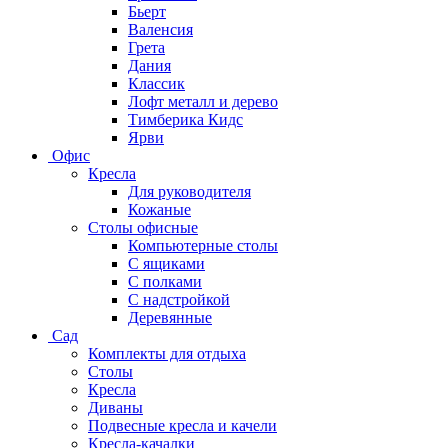
Бьерт
Валенсия
Грета
Дания
Классик
Лофт металл и дерево
Тимберика Кидс
Ярви
Офис
Кресла
Для руководителя
Кожаные
Столы офисные
Компьютерные столы
С ящиками
С полками
С надстройкой
Деревянные
Сад
Комплекты для отдыха
Столы
Кресла
Диваны
Подвесные кресла и качели
Кресла-качалки