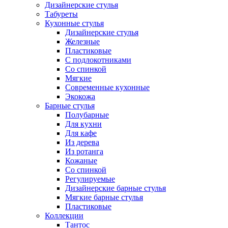
Дизайнерские стулья
Табуреты
Кухонные стулья
Дизайнерские стулья
Железные
Пластиковые
С подлокотниками
Со спинкой
Мягкие
Современные кухонные
Экокожа
Барные стулья
Полубарные
Для кухни
Для кафе
Из дерева
Из ротанга
Кожаные
Со спинкой
Регулируемые
Дизайнерские барные стулья
Мягкие барные стулья
Пластиковые
Коллекции
Тантос