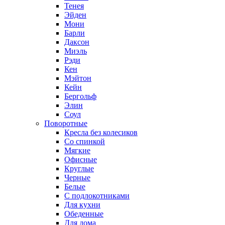
Тенея
Эйден
Мони
Барли
Даксон
Миэль
Рэди
Кен
Мэйтон
Кейн
Бергольф
Элин
Соул
Поворотные
Кресла без колесиков
Со спинкой
Мягкие
Офисные
Круглые
Черные
Белые
С подлокотниками
Для кухни
Обеденные
Для дома