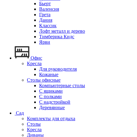
Бьерт
Валенсия
Грета
Дания
Классик
Лофт металл и дерево
Тимберика Кидс
Ярви
Офис
Кресла
Для руководителя
Кожаные
Столы офисные
Компьютерные столы
С ящиками
С полками
С надстройкой
Деревянные
Сад
Комплекты для отдыха
Столы
Кресла
Диваны