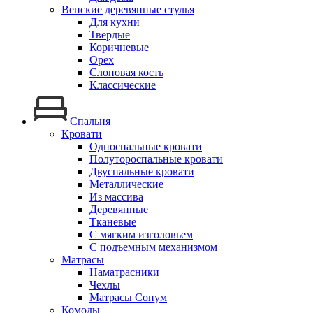
Венские деревянные стулья
Для кухни
Твердые
Коричневые
Орех
Слоновая кость
Классические
Спальня
Кровати
Односпальные кровати
Полутороспальные кровати
Двуспальные кровати
Металлические
Из массива
Деревянные
Тканевые
С мягким изголовьем
С подъемным механизмом
Матрасы
Наматрасники
Чехлы
Матрасы Сонум
Комоды