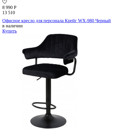
8 990
Р
13 510
Офисное кресло для персонала Крейг WX-980 Черный
в наличии
Купить