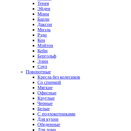
Тенея
Эйден
Мони
Барли
Даксон
Миэль
Рэди
Кен
Мэйтон
Кейн
Бергольф
Элин
Соул
Поворотные
Кресла без колесиков
Со спинкой
Мягкие
Офисные
Круглые
Черные
Белые
С подлокотниками
Для кухни
Обеденные
Для дома