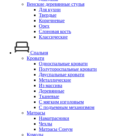
Венские деревянные стулья
Для кухни
Твердые
Коричневые
Орех
Слоновая кость
Классические
Спальня
Кровати
Односпальные кровати
Полутороспальные кровати
Двуспальные кровати
Металлические
Из массива
Деревянные
Тканевые
С мягким изголовьем
С подъемным механизмом
Матрасы
Наматрасники
Чехлы
Матрасы Сонум
Комоды