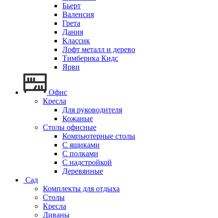
Бьерт
Валенсия
Грета
Дания
Классик
Лофт металл и дерево
Тимберика Кидс
Ярви
Офис
Кресла
Для руководителя
Кожаные
Столы офисные
Компьютерные столы
С ящиками
С полками
С надстройкой
Деревянные
Сад
Комплекты для отдыха
Столы
Кресла
Диваны