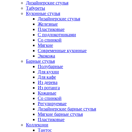
Дизайнерские стулья
Табуреты
Кухонные стулья
Дизайнерские стулья
Железные
Пластиковые
С подлокотниками
Со спинкой
Мягкие
Современные кухонные
Экокожа
Барные стулья
Полубарные
Для кухни
Для кафе
Из дерева
Из ротанга
Кожаные
Со спинкой
Регулируемые
Дизайнерские барные стулья
Мягкие барные стулья
Пластиковые
Коллекции
Тантос