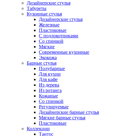
Дизайнерские стулья
Табуреты
Кухонные стулья
Дизайнерские стулья
Железные
Пластиковые
С подлокотниками
Со спинкой
Мягкие
Современные кухонные
Экокожа
Барные стулья
Полубарные
Для кухни
Для кафе
Из дерева
Из ротанга
Кожаные
Со спинкой
Регулируемые
Дизайнерские барные стулья
Мягкие барные стулья
Пластиковые
Коллекции
Тантос