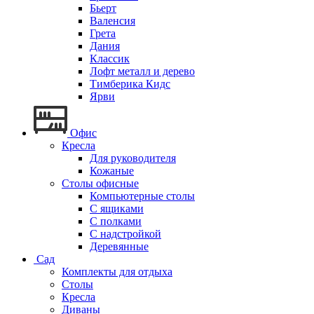
Бьерт
Валенсия
Грета
Дания
Классик
Лофт металл и дерево
Тимберика Кидс
Ярви
Офис
Кресла
Для руководителя
Кожаные
Столы офисные
Компьютерные столы
С ящиками
С полками
С надстройкой
Деревянные
Сад
Комплекты для отдыха
Столы
Кресла
Диваны