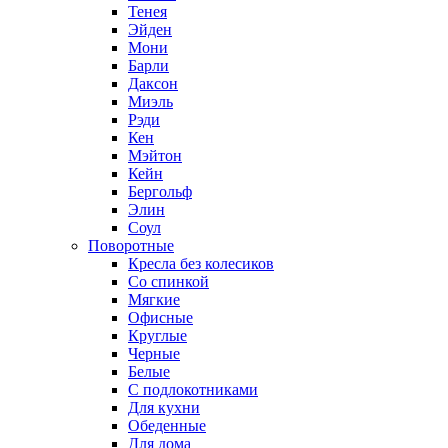
Тенея
Эйден
Мони
Барли
Даксон
Миэль
Рэди
Кен
Мэйтон
Кейн
Бергольф
Элин
Соул
Поворотные
Кресла без колесиков
Со спинкой
Мягкие
Офисные
Круглые
Черные
Белые
С подлокотниками
Для кухни
Обеденные
Для дома