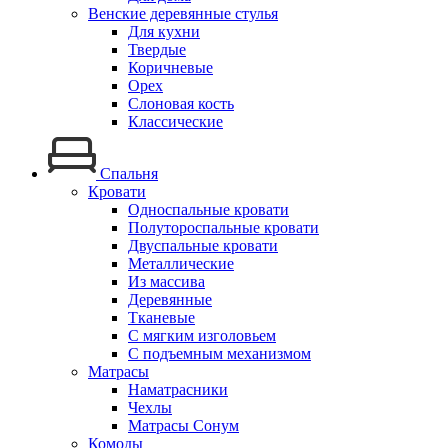
Венские деревянные стулья
Для кухни
Твердые
Коричневые
Орех
Слоновая кость
Классические
Спальня
Кровати
Односпальные кровати
Полутороспальные кровати
Двуспальные кровати
Металлические
Из массива
Деревянные
Тканевые
С мягким изголовьем
С подъемным механизмом
Матрасы
Наматрасники
Чехлы
Матрасы Сонум
Комоды