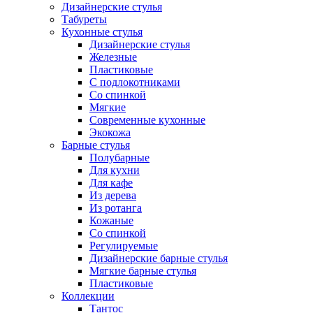
Дизайнерские стулья
Табуреты
Кухонные стулья
Дизайнерские стулья
Железные
Пластиковые
С подлокотниками
Со спинкой
Мягкие
Современные кухонные
Экокожа
Барные стулья
Полубарные
Для кухни
Для кафе
Из дерева
Из ротанга
Кожаные
Со спинкой
Регулируемые
Дизайнерские барные стулья
Мягкие барные стулья
Пластиковые
Коллекции
Тантос