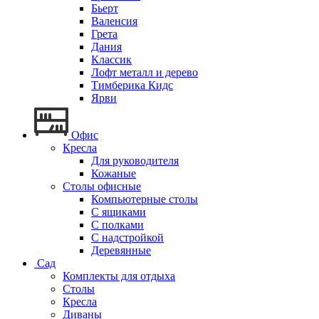
Бьерт
Валенсия
Грета
Дания
Классик
Лофт металл и дерево
Тимберика Кидс
Ярви
Офис
Кресла
Для руководителя
Кожаные
Столы офисные
Компьютерные столы
С ящиками
С полками
С надстройкой
Деревянные
Сад
Комплекты для отдыха
Столы
Кресла
Диваны