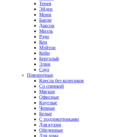
Тенея
Эйден
Мони
Барли
Даксон
Миэль
Рэди
Кен
Мэйтон
Кейн
Бергольф
Элин
Соул
Поворотные
Кресла без колесиков
Со спинкой
Мягкие
Офисные
Круглые
Черные
Белые
С подлокотниками
Для кухни
Обеденные
Для дома