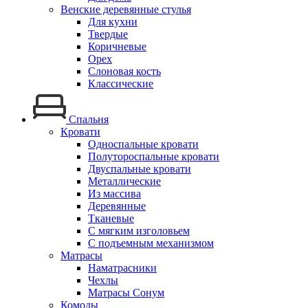
Венские деревянные стулья
Для кухни
Твердые
Коричневые
Орех
Слоновая кость
Классические
Спальня
Кровати
Односпальные кровати
Полутороспальные кровати
Двуспальные кровати
Металлические
Из массива
Деревянные
Тканевые
С мягким изголовьем
С подъемным механизмом
Матрасы
Наматрасники
Чехлы
Матрасы Сонум
Комоды