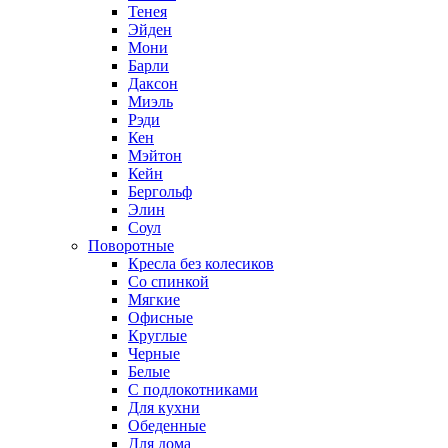
Тенея
Эйден
Мони
Барли
Даксон
Миэль
Рэди
Кен
Мэйтон
Кейн
Бергольф
Элин
Соул
Поворотные
Кресла без колесиков
Со спинкой
Мягкие
Офисные
Круглые
Черные
Белые
С подлокотниками
Для кухни
Обеденные
Для дома