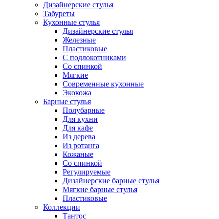
Дизайнерские стулья
Табуреты
Кухонные стулья
Дизайнерские стулья
Железные
Пластиковые
С подлокотниками
Со спинкой
Мягкие
Современные кухонные
Экокожа
Барные стулья
Полубарные
Для кухни
Для кафе
Из дерева
Из ротанга
Кожаные
Со спинкой
Регулируемые
Дизайнерские барные стулья
Мягкие барные стулья
Пластиковые
Коллекции
Тантос