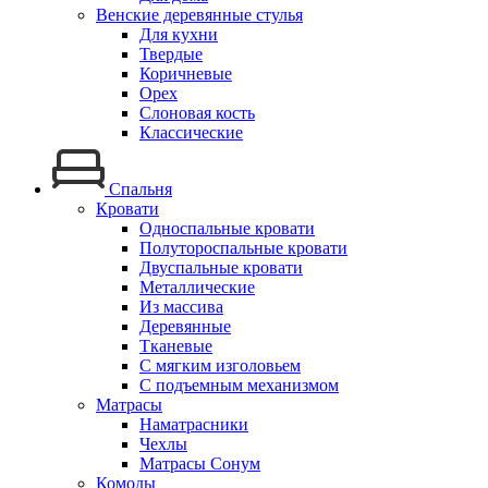
Венские деревянные стулья
Для кухни
Твердые
Коричневые
Орех
Слоновая кость
Классические
Спальня
Кровати
Односпальные кровати
Полутороспальные кровати
Двуспальные кровати
Металлические
Из массива
Деревянные
Тканевые
С мягким изголовьем
С подъемным механизмом
Матрасы
Наматрасники
Чехлы
Матрасы Сонум
Комоды