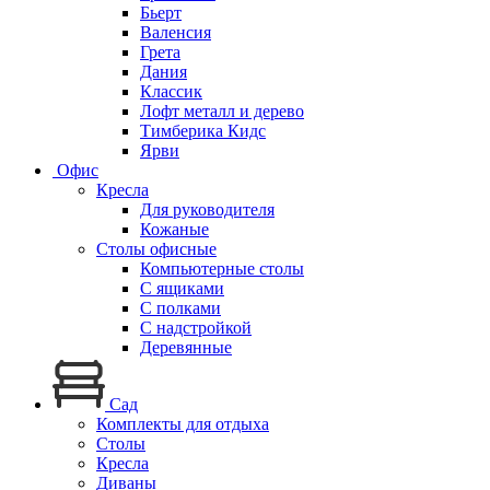
Бьерт
Валенсия
Грета
Дания
Классик
Лофт металл и дерево
Тимберика Кидс
Ярви
Офис
Кресла
Для руководителя
Кожаные
Столы офисные
Компьютерные столы
С ящиками
С полками
С надстройкой
Деревянные
Сад
Комплекты для отдыха
Столы
Кресла
Диваны